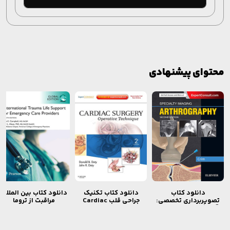
محتوای پیشنهادی
دانلود کتاب تصویربرداری تخصصی: آرتروگرافی Specialty Imaging: Arthrography
دانلود کتاب تکنیک جراحی قلب Cardiac Surgery: Operative Technique
دانلود کتاب بین المللی مراقبت از تروما are Providers
دانلود کتاب
دانلود کتاب تکنیک
دانلود کتاب بین المللی
تصویربرداری تخصصی:
جراحی قلب Cardiac
مراقبت از تروما
آرتروگرافی Specialty
Surgery: Operative
International Trauma
Life Support for
Technique
Imaging:
Emergency Care
Arthrography